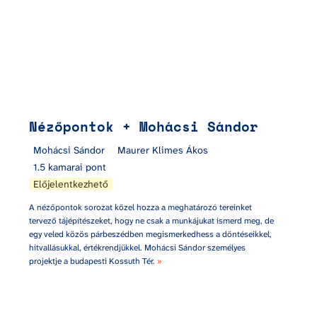
Nézőpontok + Mohácsi Sándor
Mohácsi Sándor
Maurer Klimes Ákos
1.5 kamarai pont
Előjelentkezhető
A nézőpontok sorozat közel hozza a meghatározó tereinket 
tervező tájépítészeket, hogy ne csak a munkájukat ismerd meg, de 
egy veled közös párbeszédben megismerkedhess a döntéseikkel, 
hitvallásukkal, értékrendjükkel. Mohácsi Sándor személyes 
projektje a budapesti Kossuth Tér. 
»
CAD és kooperáció tájépítészeknek