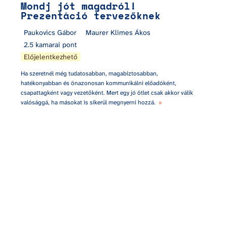
Mondj jót magadról! 
Prezentáció tervezőknek
Paukovics Gábor
Maurer Klimes Ákos
2.5 kamarai pont
Előjelentkezhető
Ha szeretnél még tudatosabban, magabiztosabban, 
hatékonyabban és önazonosan kommunikálni előadóként, 
csapattagként vagy vezetőként. Mert egy jó ötlet csak akkor válik 
valósággá, ha másokat is sikerül megnyerni hozzá.  
»
Jól működő zöldtetők tervezése