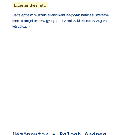
Előjelentkezhető
Ha tájépítész műszaki ellenőrként nagyobb hatással szeretnél 
lenni a projektekre vagy tájépítész műszaki ellenőri vizsgára 
készülsz.  
»
Nézőpontok + Balogh Andrea
Nézőpontok + Balogh Andrea