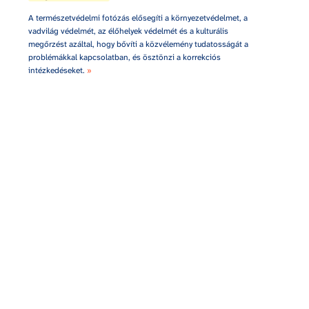
A természetvédelmi fotózás elősegíti a környezetvédelmet, a 
vadvilág védelmét, az élőhelyek védelmét és a kulturális 
megőrzést azáltal, hogy bővíti a közvélemény tudatosságát a 
problémákkal kapcsolatban, és ösztönzi a korrekciós 
intézkedéseket. 
»
Mondj jót magadról! Prezentáció tervezőknek