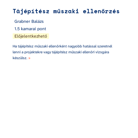
Tájépítész műszaki ellenőrzés
Grabner Balázs
1.5 kamarai pont
Előjelentkezhető
Ha tájépítész műszaki ellenőrként nagyobb hatással szeretnél 
lenni a projektekre vagy tájépítész műszaki ellenőri vizsgára 
készülsz. 
»
Szabadkézi tájépítészeti grafikai technikák