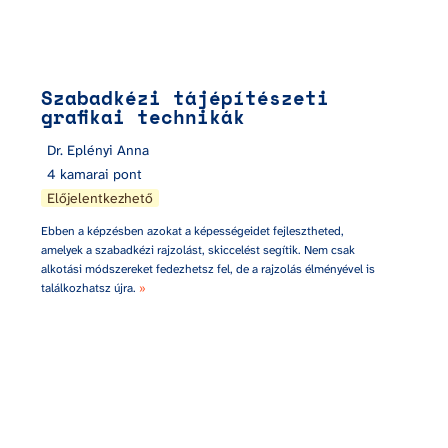
Szabadkézi tájépítészeti 
grafikai technikák
Dr. Eplényi Anna
4 kamarai pont
Előjelentkezhető
Ebben a képzésben azokat a képességeidet fejlesztheted, 
amelyek a szabadkézi rajzolást, skiccelést segítik. Nem csak 
alkotási módszereket fedezhetsz fel, de a rajzolás élményével is 
találkozhatsz újra. 
»
Beton burkolatok, alépítmények, szerkezetek