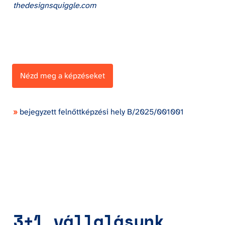
thedesignsquiggle.com
Nézd meg a képzéseket
»
 bejegyzett felnőttképzési hely B/2025/001001
3+1 vállalásunk