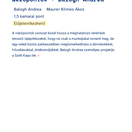
Balogh Andrea
Maurer Klimes Ákos
1.5 kamarai pont
Előjelentkezhető
A nézőpontok sorozat közel hozza a meghatározó tereinket 
tervező tájépítészeket, hogy ne csak a munkájukat ismerd meg, de 
egy veled közös párbeszédben megismerkedhess a döntéseikkel, 
hitvallásukkal, értékrendjükkel. Balogh Andrea személyes projektje 
a Széll Kapu tér. 
»
Creativbotanika