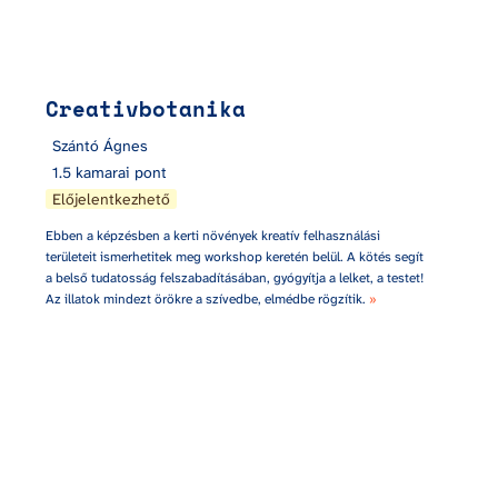
Creativbotanika
Szántó Ágnes
1.5 kamarai pont
Előjelentkezhető
Ebben a képzésben a kerti növények kreatív felhasználási 
területeit ismerhetitek meg workshop keretén belül. A kötés segít 
a belső tudatosság felszabadításában, gyógyítja a lelket, a testet! 
Az illatok mindezt örökre a szívedbe, elmédbe rögzítik. 
»
Nézőpontok + Mohácsi Sándor