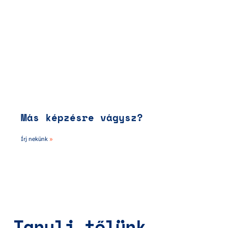
Más képzésre vágysz?
Írj nekünk 
»
Tanulj tőlünk