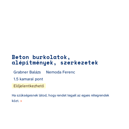
Beton burkolatok, 
alépítmények, szerkezetek
Grabner Balázs
Nemoda Ferenc
1.5 kamarai pont
Előjelentkezhető
Ha szükségesnek látod, hogy rendet tegyél az egyes rétegrendek 
közt. 
»
Nézőpontok + Andor Anikó