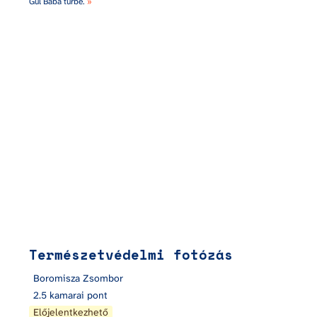
Gül Baba türbe. 
»
Természetvédelmi fotózás
Természetvédelmi fotózás
Boromisza Zsombor
2.5 kamarai pont
Előjelentkezhető