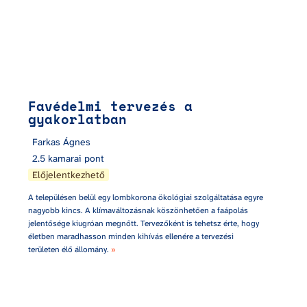
Favédelmi tervezés a 
gyakorlatban
Farkas Ágnes
2.5 kamarai pont
Előjelentkezhető
A településen belül egy lombkorona ökológiai szolgáltatása egyre 
nagyobb kincs. A klímaváltozásnak köszönhetően a faápolás 
jelentősége kiugróan megnőtt. Tervezőként is tehetsz érte, hogy 
életben maradhasson minden kihívás ellenére a tervezési 
területen élő állomány. 
»
Te is része lehetsz