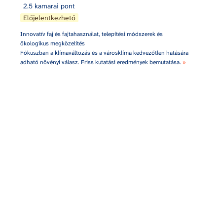
2.5 kamarai pont
Előjelentkezhető
Innovatív faj és fajtahasználat, telepítési módszerek és 
ökologikus megközelítés

Fókuszban a klímaváltozás és a városklíma kedvezőtlen hatására 
adható növényi válasz. Friss kutatási eredmények bemutatása. 
»
Tájépítész műszaki ellenőrzés