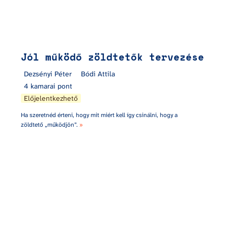
Jól működő zöldtetők tervezése
Dezsényi Péter
Bódi Attila
4 kamarai pont
Előjelentkezhető
Ha szeretnéd érteni, hogy mit miért kell így csinálni, hogy a 
zöldtető „működjön”. 
»
Favédelmi tervezés a gyakorlatban