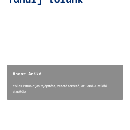
Andor Anikó
Andor Anikó
Ybl és Príma díjas tájépítész, vezető tervező, az Land-A stúdió 
alapítója
Balogh Andrea