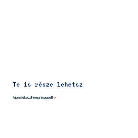
Te is része lehetsz
Ajándékozd meg magad! 
»
Más képzésre vágysz?