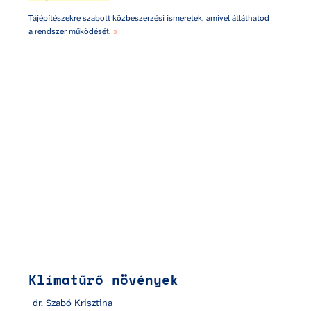
Tájépítészekre szabott közbeszerzési ismeretek, amivel átláthatod 
a rendszer működését. 
»
Klímatűrő növények
Klímatűrő növények
dr. Szabó Krisztina