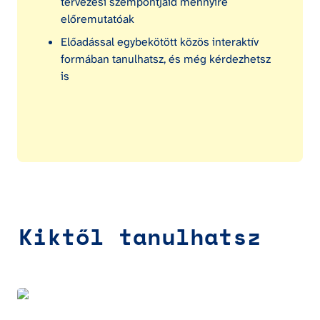
tervezési szempontjaid mennyire 
előremutatóak
Előadással egybekötött közös interaktív 
formában tanulhatsz, és még kérdezhetsz 
is
Kiktől tanulhatsz
Andor Anikó