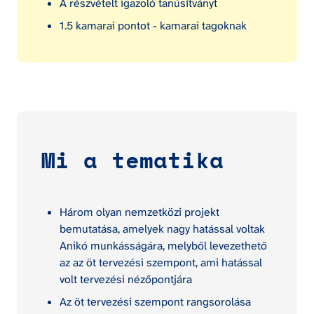
A részvételt igazoló tanúsítványt
1.5 kamarai pontot - kamarai tagoknak
Mi a tematika
Három olyan nemzetközi projekt 
bemutatása, amelyek nagy hatással voltak 
Anikó munkásságára, melyből levezethető 
az az öt tervezési szempont, ami hatással 
volt tervezési nézőpontjára
Az öt tervezési szempont rangsorolása