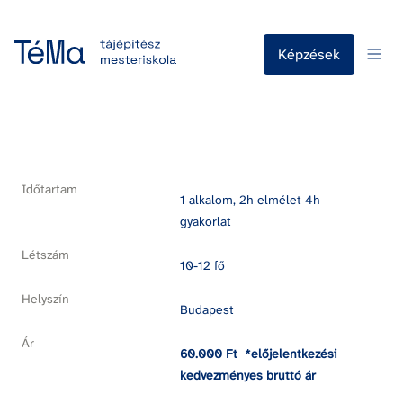
Képzések
Időtartam
1 alkalom, 2h elmélet 4h 
gyakorlat
Létszám
10-12 fő
Helyszín
Budapest
Ár
60.000 Ft  *előjelentkezési 
kedvezményes bruttó ár