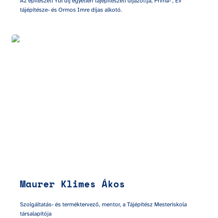
Az építészeti Ybl díj egyetlen tájépítészeti díjazottja, Príma- , Év 
tájépítésze- és Ormos Imre díjas alkotó.
Maurer Klimes Ákos
Maurer Klimes Ákos
Szolgáltatás- és terméktervező, mentor, a Tájépítész Mesteriskola 
társalapítója