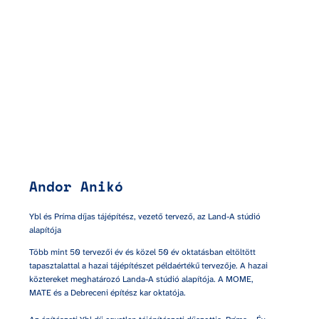
Andor Anikó
Ybl és Príma díjas tájépítész, vezető tervező, az Land-A stúdió 
alapítója
Több mint 50 tervezői év és közel 50 év oktatásban eltöltött 
tapasztalattal a hazai tájépítészet példaértékű tervezője. A hazai 
köztereket meghatározó Landa-A stúdió alapítója. A MOME, 
MATE és a Debreceni építész kar oktatója.
