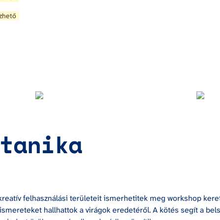
zhető
tanika
atív felhasználási területeit ismerhetitek meg workshop keretén 
 ismereteket hallhattok a virágok eredetéről. A kötés segít a bel