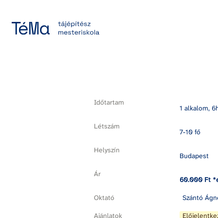
Időtartam
1 alkalom, 6
Létszám
7-10 fő
Helyszín
Budapest
Ár
60.000 Ft *
Oktató
Szántó Ágn
Ajánlatok
Előjelentke