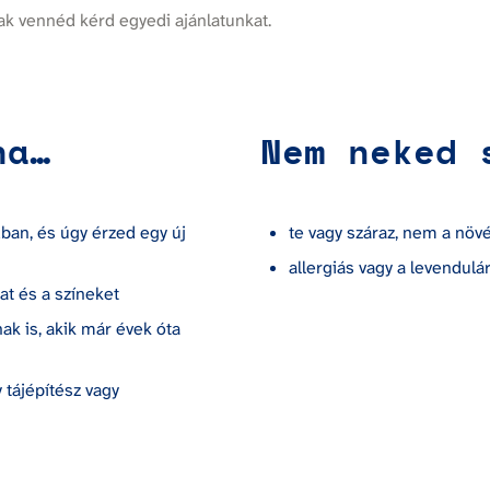
k vennéd kérd egyedi ajánlatunkat.
ha…
Nem neked 
an, és úgy érzed egy új 
te vagy száraz, nem a növ
allergiás vagy a levendulá
at és a színeket
 is, akik már évek óta 
 tájépítész vagy