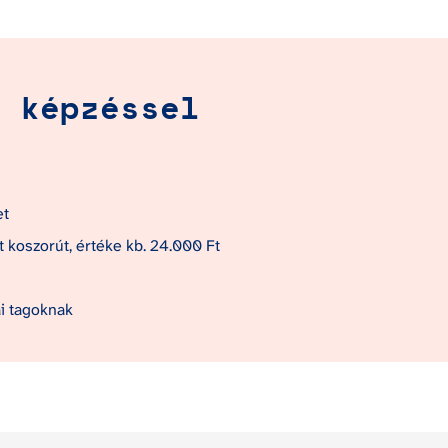
 képzéssel
et
tt koszorút, értéke kb. 24.000 Ft
ai tagoknak