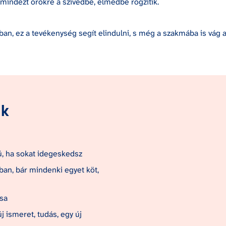
tok mindezt örökre a szívedbe, elmédbe rögzítik.
an, ez a tevékenység segít elindulni, s még a szakmába is vág a 
k
ú, ha sokat idegeskedsz
an, bár mindenki egyet köt, 
ása
j ismeret, tudás, egy új 