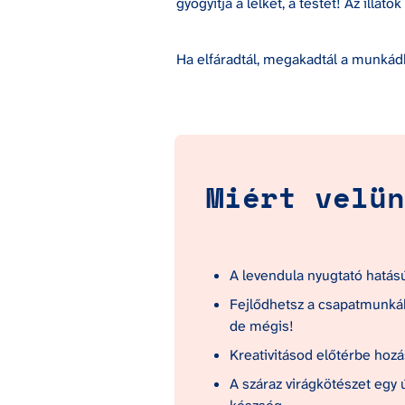
gyógyítja a lelket, a testet! Az illa
Ha elfáradtál, megakadtál a munkádb
Miért velün
A levendula nyugtató hatás
Fejlődhetsz a csapatmunkáb
de mégis!
Kreativitásod előtérbe hoz
A száraz virágkötészet egy ú