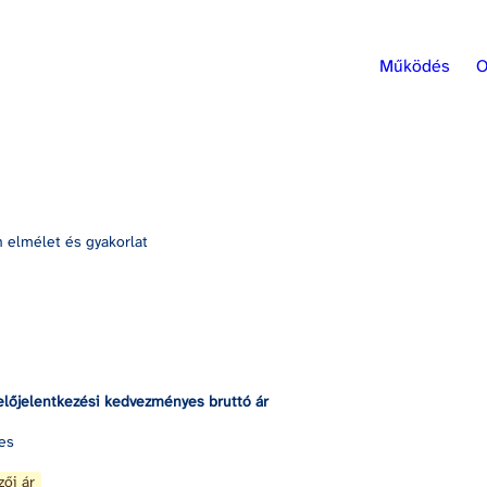
Működés
O
h elmélet és gyakorlat
előjelentkezési kedvezményes bruttó ár
es
zői ár