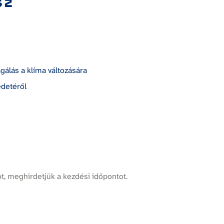
sz
gálás a klíma változására
edetéről
, meghirdetjük a kezdési időpontot.