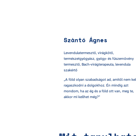
Szántó Ágnes
Levendulatermesztő, virágkötő, 
természetgyógyász, gyógy- és fűszernövény 
termesztő, Bach-virágterapeuta, levendula 
szakértő
„A föld olyan szabadságot ad, amitől nem kell
ragaszkodni a dolgokhoz. Én mindig azt 
mondom, ha az ég és a föld ott van, meg te, 
akkor mi kellhet még?”