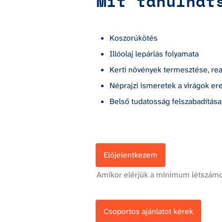
Mit tanulhat
Koszorúkötés
Illóolaj lepárlás folyamata
Kerti növények termesztése, rea
Néprajzi ismeretek a virágok er
Belső tudatosság felszabadítása
Előjelentkezem
Amikor elérjük a minimum létszámot
Csoportos ajánlatot kérek