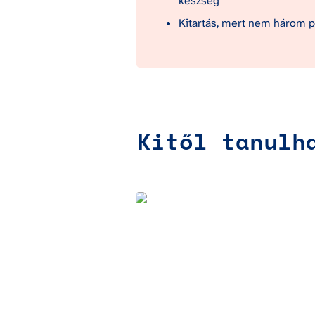
készség
Kitartás, mert nem három p
Kitől tanulh
Szántó Ágnes