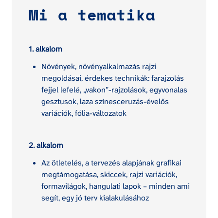
Mi a tematika
1. alkalom
Növények, növényalkalmazás rajzi 
megoldásai, érdekes technikák: farajzolás 
fejjel lefelé, „vakon”-rajzolások, egyvonalas 
gesztusok, laza színesceruzás-évelős 
variációk, fólia-változatok
2. alkalom
Az ötletelés, a tervezés alapjának grafikai 
megtámogatása, skiccek, rajzi variációk, 
formavilágok, hangulati lapok – minden ami 
segít, egy jó terv kialakulásához