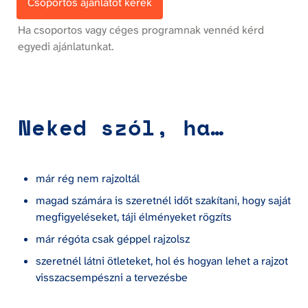
Csoportos ajánlatot kérek
Ha csoportos vagy céges programnak vennéd kérd 
egyedi ajánlatunkat.
Neked szól, ha…
már rég nem rajzoltál
magad számára is szeretnél időt szakítani, hogy saját 
megfigyeléseket, táji élményeket rögzíts
már régóta csak géppel rajzolsz
szeretnél látni ötleteket, hol és hogyan lehet a rajzot 
visszacsempészni a tervezésbe