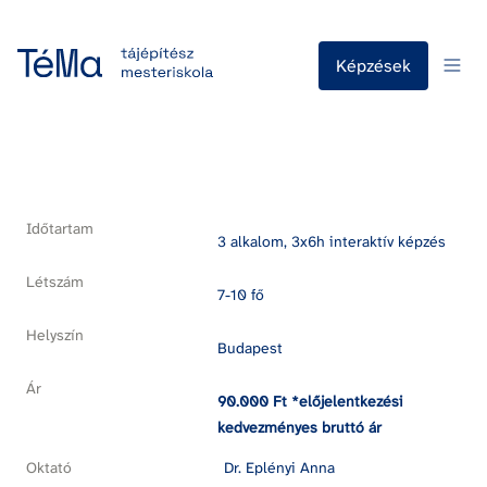
Képzések
Időtartam
3 alkalom, 3x6h interaktív képzés
Létszám
7-10 fő
Helyszín
Budapest
Ár
90.000 Ft *előjelentkezési 
kedvezményes bruttó ár
Oktató
Dr. Eplényi Anna