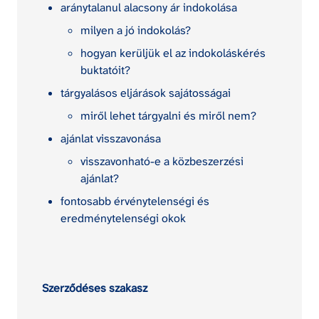
aránytalanul alacsony ár indokolása
milyen a jó indokolás?
hogyan kerüljük el az indokoláskérés 
buktatóit?
tárgyalásos eljárások sajátosságai
miről lehet tárgyalni és miről nem?
ajánlat visszavonása
visszavonható-e a közbeszerzési 
ajánlat?
fontosabb érvénytelenségi és 
eredménytelenségi okok
Szerződéses szakasz