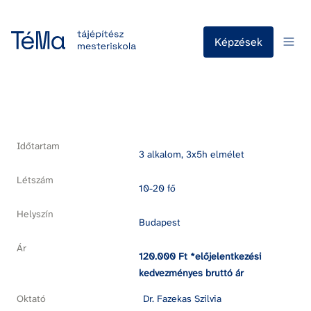
Képzések
Időtartam
3 alkalom, 3x5h elmélet
Létszám
10-20 fő
Helyszín
Budapest
Ár
120.000 Ft *előjelentkezési 
kedvezményes bruttó ár
Oktató
Dr. Fazekas Szilvia