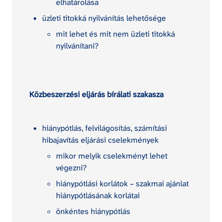
elhatárolása
üzleti titokká nyilvánítás lehetősége
mit lehet és mit nem üzleti titokká 
nyilvánítani?
Közbeszerzési eljárás bírálati szakasza
hiánypótlás, felvilágosítás, számítási 
hibajavítás eljárási cselekmények
mikor melyik cselekményt lehet 
végezni?
hiánypótlási korlátok – szakmai ajánlat 
hiánypótlásának korlátai
önkéntes hiánypótlás