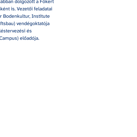
rábban dolgozott a Főkert 
ént is. Vezetői feladatai 
 Bodenkultur, Institute 
ftsbau) vendégoktatója 
léstervezési és 
 Campus) előadója.