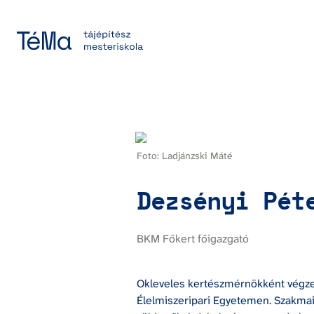
Foto: Ladjánzski Máté
Dezsényi Pét
BKM Főkert főigazgató
Okleveles kertészmérnökként végzett
Élelmiszeripari Egyetemen. Szakmai 