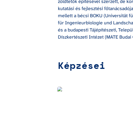
zöldtetők építésével szerzett, de ko
kutatási és fejlesztési főtanácsadójak
mellett a bécsi BOKU (Universität für
für Ingenieurbiologie und Landscha
és a budapesti Tájépítészeti, Telepü
Díszkertészeti Intézet (MATE Budai
Képzései
Jól működő zöldtetők tervezése