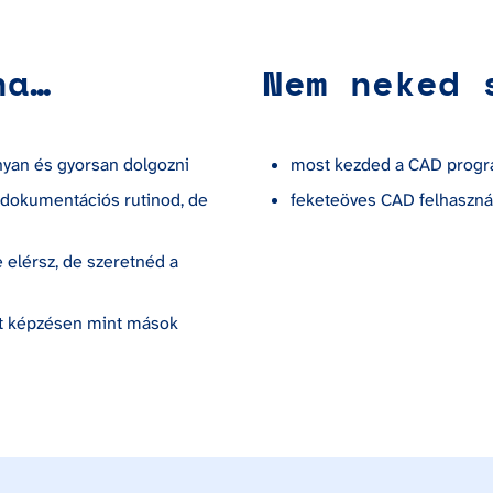
ha…
Nem neked 
nyan és gyorsan dolgozni
most kezded a CAD progr
dokumentációs rutinod, de 
feketeöves CAD felhasznál
elérsz, de szeretnéd a 
t képzésen mint mások 