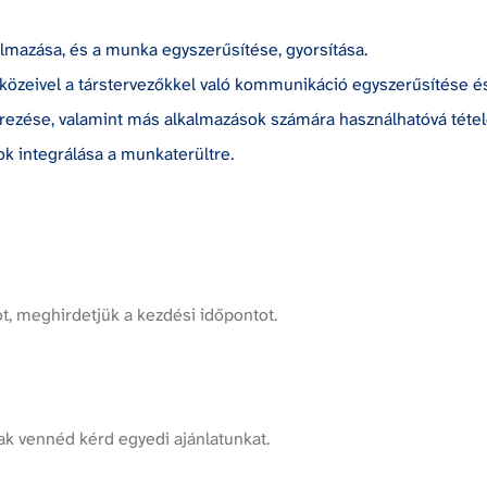
mazása, és a munka egyszerűsítése, gyorsítása.
özeivel a társtervezőkkel való kommunikáció egyszerűsítése és
rezése, valamint más alkalmazások számára használhatóvá tétel
k integrálása a munkaterültre.
, meghirdetjük a kezdési időpontot.
k vennéd kérd egyedi ajánlatunkat.