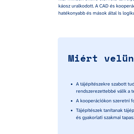
káosz uralkodott. A CAD és kooperác
hatékonyabb és mások által is logik
Miért velün
A tájépítészekre szabott tu
rendszerezettebbé válik a
A kooperációkon szeretni 
Tájépítészek tanítanak tájé
és gyakorlati szakmai tapasz