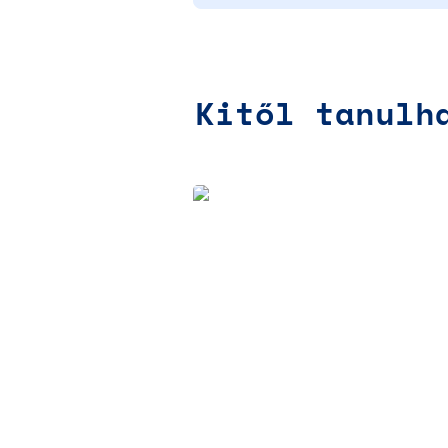
Kitől tanulh
Grabner Balázs