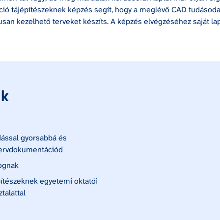
ió tájépítészeknek képzés segít, hogy a meglévő CAD tudásodat k
usan kezelhető terveket készíts. A képzés elvégzéséhez saját l
k
dással gyorsabbá és 
 tervdokumentációd
fognak
pítészeknek egyetemi oktatói 
talattal