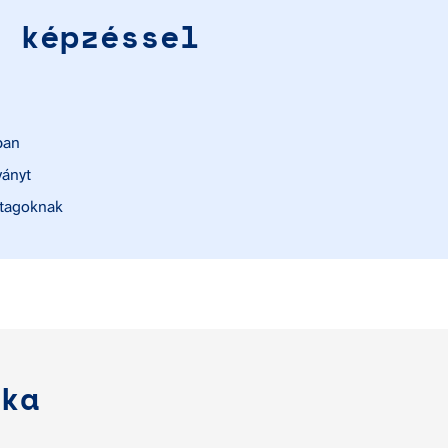
 képzéssel
ban
ványt
 tagoknak
ka