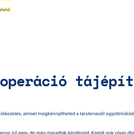
zhető
operáció tájépít
ókezelés, amivel megkönnyítheted a társtervezői együttműköd
mon túl vagy, de még maradtak kérdéseid. Kaptál már olyan digi