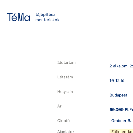
Időtartam
2 alkalom, 2
Létszám
10-12 fő
Helyszín
Budapest
Ár
60.000 Ft *
Oktató
Grabner Ba
Ajánlatok
Előjelentke