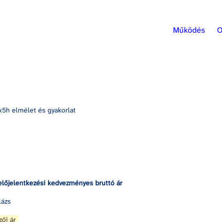
Működés
O
x5h elmélet és gyakorlat
előjelentkezési kedvezményes bruttó ár
lázs
zői ár