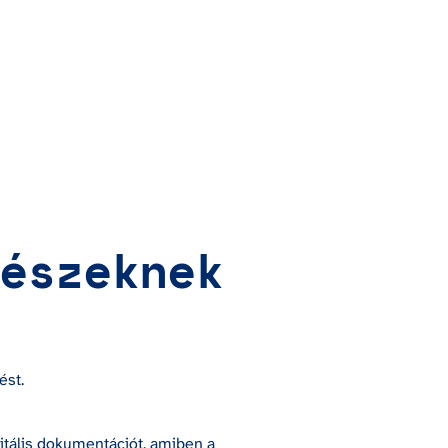
észeknek
ést.
tális dokumentációt, amiben a 