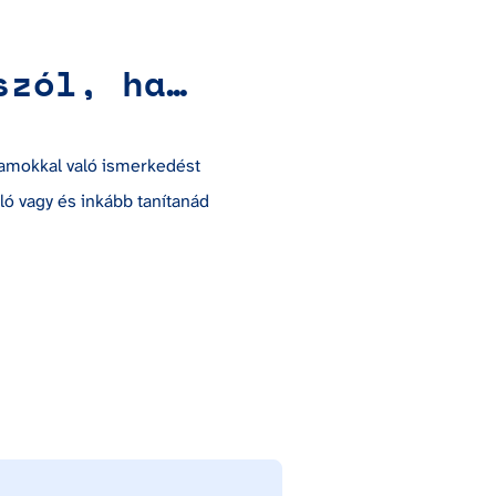
szól, ha…
amokkal való ismerkedést
ó vagy és inkább tanítanád