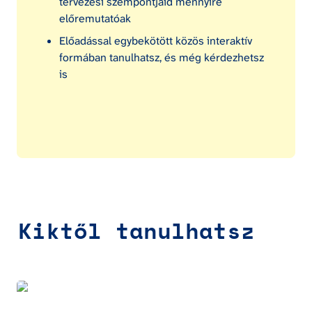
tervezési szempontjaid mennyire 
előremutatóak
Előadással egybekötött közös interaktív 
formában tanulhatsz, és még kérdezhetsz 
is
Kiktől tanulhatsz
Balogh Andrea