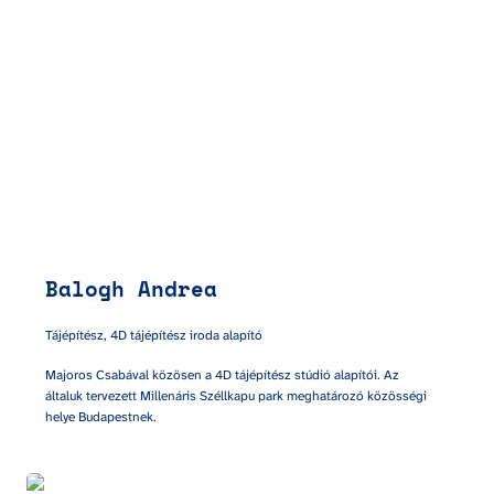
Balogh Andrea
Tájépítész, 4D tájépítész iroda alapító
Majoros Csabával közösen a 4D tájépítész stúdió alapítói. Az 
általuk tervezett Millenáris Széllkapu park meghatározó közösségi 
helye Budapestnek.
Maurer Klimes Ákos