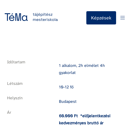
Képzések
Időtartam
1 alkalom, 2h elmélet 4h 
gyakorlat
Létszám
10-12 fő
Helyszín
Budapest
Ár
60.000 Ft  *előjelentkezési 
kedvezményes bruttó ár