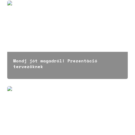
Mondj jót magadról! Prezentáció tervezőknek
Mondj jót magadról! Prezentáció 
tervezőknek
Nézőpontok + Balogh Andrea