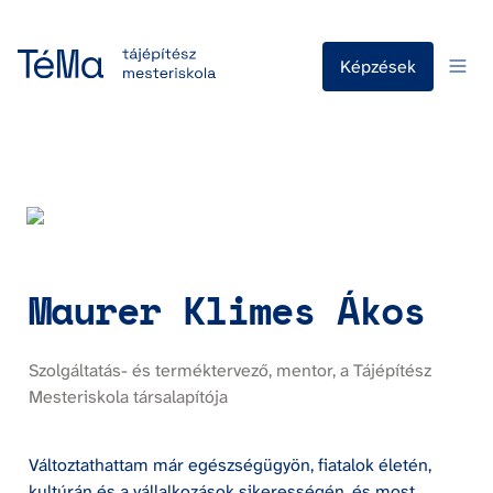
Képzések
Maurer Klimes Ákos
Szolgáltatás- és terméktervező, mentor, a Tájépítész 
Mesteriskola társalapítója
Változtathattam már egészségügyön, fiatalok életén, 
kultúrán és a vállalkozások sikerességén, és most 