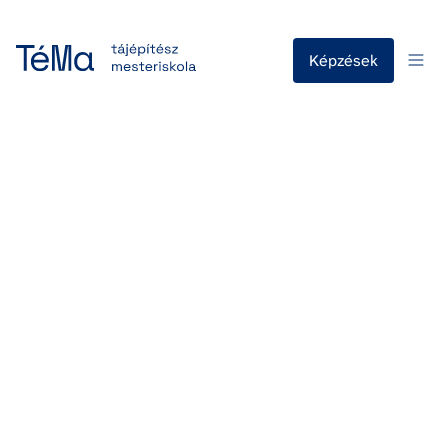
Képzések
Szabadkézi tájépítészeti grafikai 
technikák
Szabadkézi tájépítészeti grafikai technikák