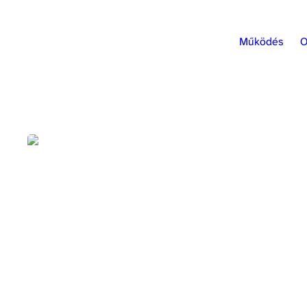
Működés
O
Maurer Klimes Ákos