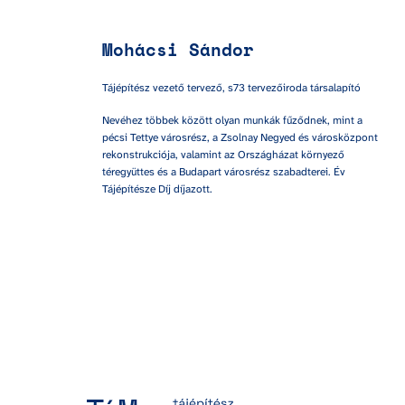
Mohácsi Sándor
Tájépítész vezető tervező, s73 tervezőiroda társalapító
Nevéhez többek között olyan munkák fűződnek, mint a 
pécsi Tettye városrész, a Zsolnay Negyed és városközpont 
rekonstrukciója, valamint az Országházat környező 
téregyüttes és a Budapart városrész szabadterei. Év 
Tájépítésze Díj díjazott.