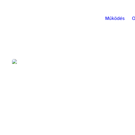
Működés
O
Maurer Klimes Ákos