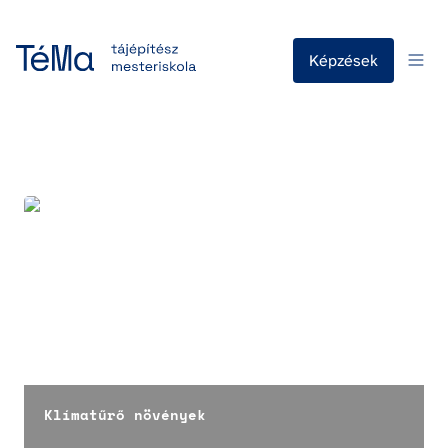
Képzések
Klímatűrő növények
Klímatűrő növények