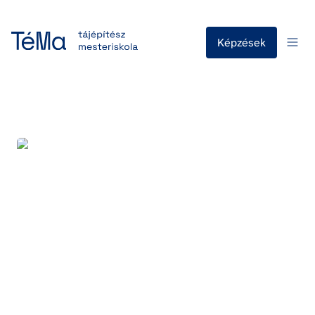
Képzések
Grabner Balázs